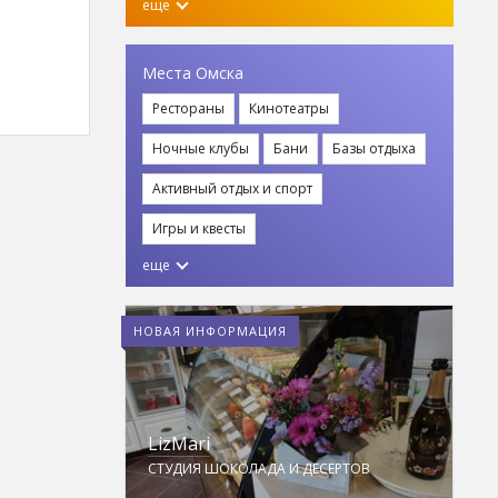
еще
Места Омска
Рестораны
Кинотеатры
Ночные клубы
Бани
Базы отдыха
Активный отдых и спорт
Игры и квесты
еще
НОВАЯ ИНФОРМАЦИЯ
LizMari
M
ПЛЕКС НА
СТУДИЯ ШОКОЛАДА И ДЕСЕРТОВ
НА