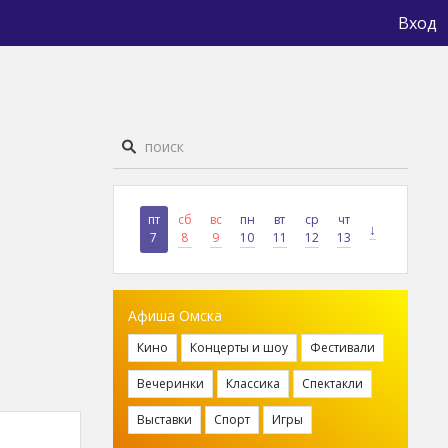
Вход
пт
сб
вс
пн
вт
ср
чт
↓
7
8
9
10
11
12
13
Афиша Омска
Кино
Концерты и шоу
Фестивали
Вечеринки
Классика
Спектакли
Выставки
Спорт
Игры