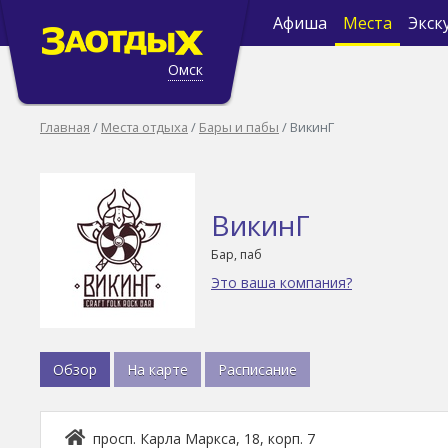
Афиша
Места
Экск
Омск
Главная
Места отдыха
Бары и пабы
ВикинГ
ВикинГ
Бар, паб
Это ваша компания?
Обзор
На карте
Расписание
просп. Карла Маркса, 18, корп. 7