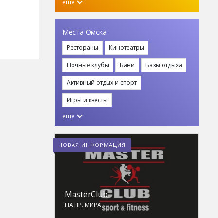
еще
Места Омска
Рестораны
Кинотеатры
Ночные клубы
Бани
Базы отдыха
Активный отдых и спорт
Игры и квесты
еще
НОВАЯ ИНФОРМАЦИЯ
MasterClub
Li
ПЛЕКС НА
НА ПР. МИРА
СТ