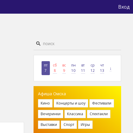
Вход
пт
сб
вс
пн
вт
ср
чт
↓
7
8
9
10
11
12
13
Афиша Омска
Кино
Концерты и шоу
Фестивали
Вечеринки
Классика
Спектакли
Выставки
Спорт
Игры