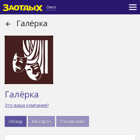
Омск
Галёрка
Галёрка
Это ваша компания?
Обзор
На карте
Расписание