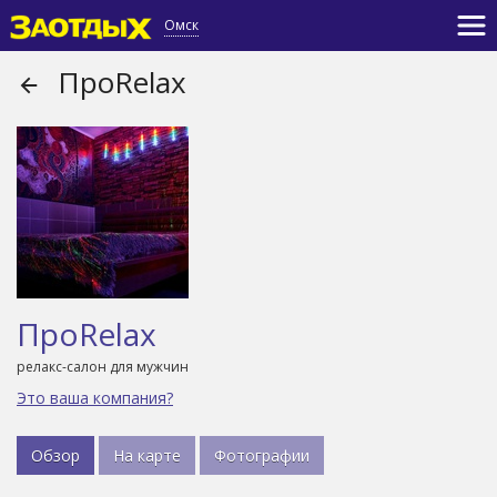
Омск
ПроRelax
ПроRelax
релакс-салон для мужчин
Это ваша компания?
Обзор
На карте
Фотографии