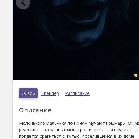
Обзор
Трейлер
Расписание
Описание
Маленького мальчика по ночам мучают кошмары. Он уве
реальность страшных монстров и пытается научить сын
придётся сразиться с жутью, поселившейся в их доме.