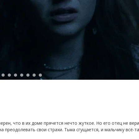
рен, что в их доме прячется нечто жуткое. Но его отец не вери
Woody Woo
а преодолевать свои страхи. Тьма сгущается, и мальчику всё-т
КАЛЬЯН-БАР