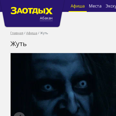
Афиша
Места
Экск
Абакан
Главная
Афиша
Жуть
Жуть