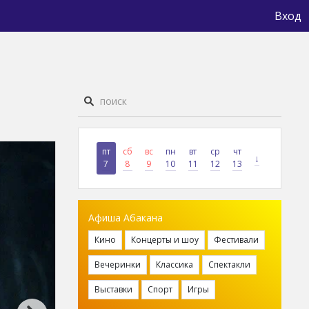
Вход
пт
сб
вс
пн
вт
ср
чт
↓
7
8
9
10
11
12
13
Афиша Абакана
Кино
Концерты и шоу
Фестивали
Вечеринки
Классика
Спектакли
Выставки
Спорт
Игры