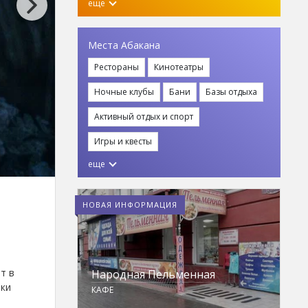
еще
Места Абакана
Рестораны
Кинотеатры
Ночные клубы
Бани
Базы отдыха
Активный отдых и спорт
Игры и квесты
еще
НОВАЯ ИНФОРМАЦИЯ
Спорткомплекс
т в
Народная Пельменная
Н.Г.Булакина
аки
КАФЕ