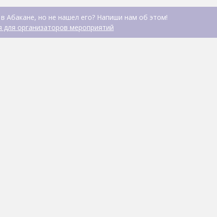
в Абакане, но не нашел его? Напиши нам об этом!
 для организаторов мероприятий
Айра
Сая
САУНА
КАФЕ