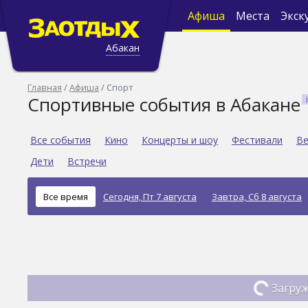
Афиша
Места
Экск
Абакан
Главная
Афиша
Спорт
Спортивные события в Абакане
Все события
Кино
Концерты и шоу
Фестивали
Ве
Дети
Встречи
Все время
Сегодня, Пт 7 августа
Завтра, Сб 8 августа
Загруж