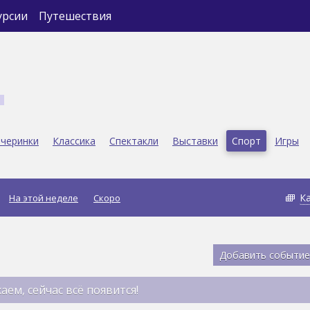
урсии
Путешествия
черинки
Классика
Спектакли
Выставки
Спорт
Игры
К
На этой неделе
Скоро
Добавить событие
аем, сейчас всё появится!