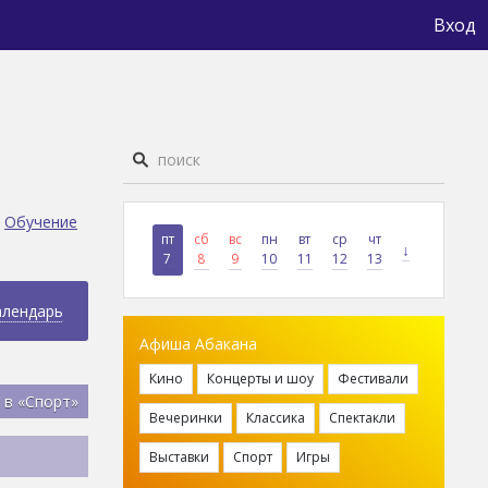
Вход
Обучение
пт
сб
вс
пн
вт
ср
чт
↓
7
8
9
10
11
12
13
алендарь
Афиша Абакана
Кино
Концерты и шоу
Фестивали
 в «Спорт»
Вечеринки
Классика
Спектакли
Выставки
Спорт
Игры