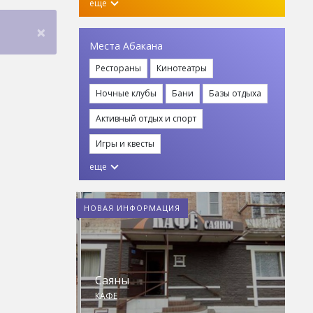
еще
×
Места Абакана
Рестораны
Кинотеатры
Ночные клубы
Бани
Базы отдыха
Активный отдых и спорт
Игры и квесты
еще
НОВАЯ ИНФОРМАЦИЯ
ны
Сытный дворик
КАФЕ