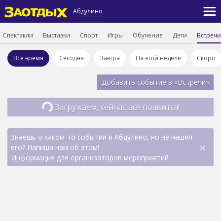
Абдулино
Спектакли
Выставки
Спорт
Игры
Обучение
Дети
Встречи
Все время
Сегодня
Завтра
На этой неделе
Скоро
Добавить событие в «Встречи»
Загружаем, сейчас всё появится!
Знаешь о каком-то событии в Абдулино, но не нашел
×
его? Напиши нам об этом!
Информация для организаторов мероприятий