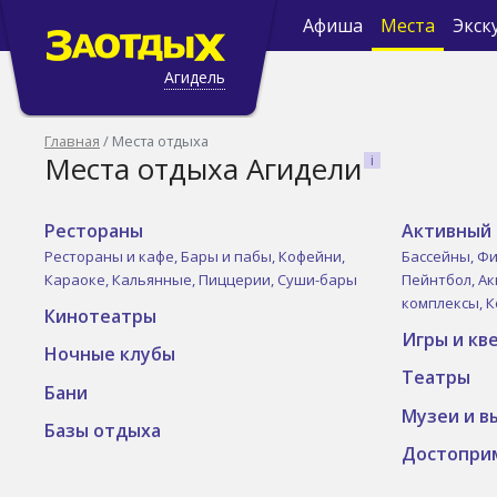
Афиша
Места
Экск
Агидель
Главная
Места отдыха
Места отдыха Агидели
Рестораны
Активный 
Рестораны и кафе,
Бары и пабы,
Кофейни,
Бассейны,
Фи
Караоке,
Кальянные,
Пиццерии,
Суши-бары
Пейнтбол,
Ак
комплексы,
К
Кинотеатры
Игры и кв
Ночные клубы
Театры
Бани
Музеи и в
Базы отдыха
Достопри