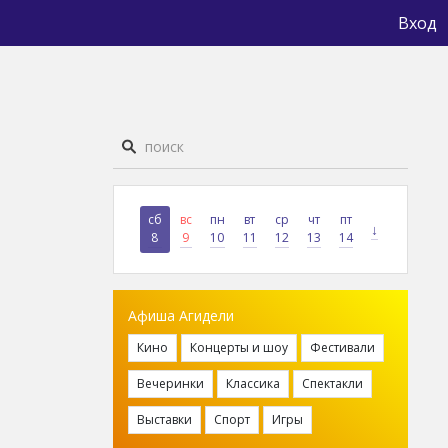
Вход
сб
вс
пн
вт
ср
чт
пт
↓
8
9
10
11
12
13
14
Афиша Агидели
Кино
Концерты и шоу
Фестивали
Вечеринки
Классика
Спектакли
Выставки
Спорт
Игры