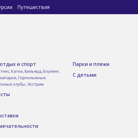
урсии
Путешествия
отдых и спорт
Парки и пляжи
тнес,
Катки,
Бильярд,
Боулинг,
С детьми
вапарки,
Горнолыжные
онные клубы,
Экстрим
есты
ыставки
мечательности