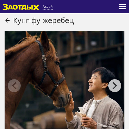
Аксай
Кунг-фу жеребец