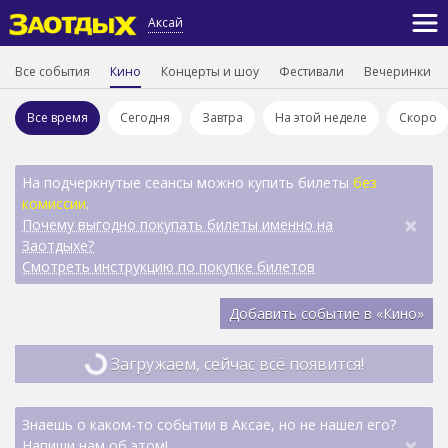
Аксай
Все события
Кино
Концерты и шоу
Фестивали
Вечеринки
Все время
Сегодня
Завтра
На этой неделе
Скоро
На подчеркнутые сеансы можно купить билеты
без
комиссии
.
×
Почему выгодно покупать билеты именно на
Заотдыхе?
Смотреть инструкцию по покупке билетов
Добавить событие в «Кино»
Загружаем, сейчас всё появится!
Знаешь о каком-то событии в Аксае, но не нашел его?
×
Напиши нам об этом!