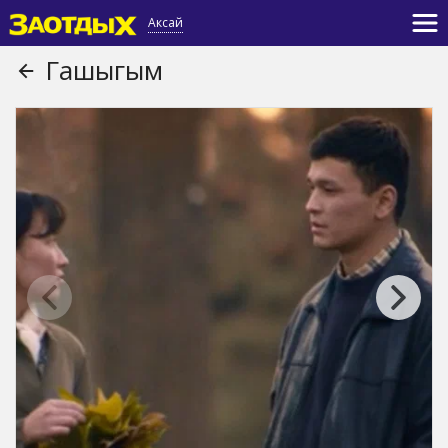
Аксай
Гашыгым