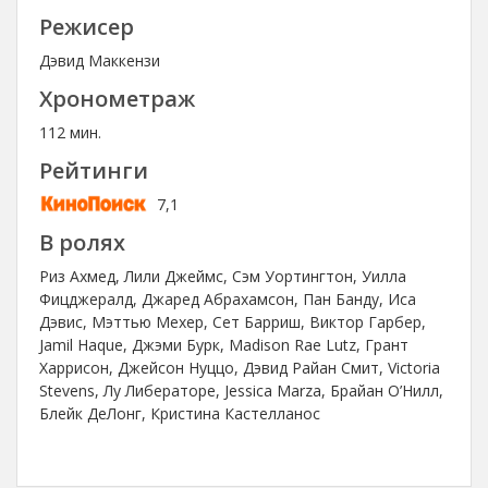
Режисер
Дэвид Маккензи
Хронометраж
112 мин.
Рейтинги
7,1
В ролях
Риз Ахмед, Лили Джеймс, Сэм Уортингтон, Уилла
Фицджералд, Джаред Абрахамсон, Пан Банду, Иса
Дэвис, Мэттью Мехер, Сет Барриш, Виктор Гарбер,
Jamil Haque, Джэми Бурк, Madison Rae Lutz, Грант
Харрисон, Джейсон Нуццо, Дэвид Райан Смит, Victoria
Stevens, Лу Либераторе, Jessica Marza, Брайан О’Нилл,
Блейк ДеЛонг, Кристина Кастелланос