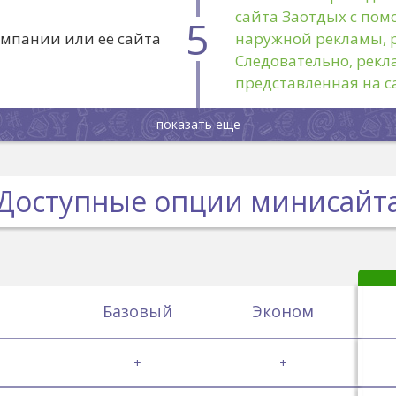
сайта Заотдых с пом
5
омпании или её сайта
наружной рекламы, р
Следовательно, рекл
представленная на с
показать еще
Доступные опции минисайт
Базовый
Эконом
+
+