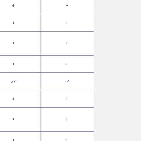
+
+
+
+
+
+
+
+
x3
x4
+
+
+
+
+
+