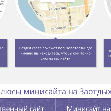
ию
Раздел карта покажет пользователям, где
п
именно вы находитесь, чтобы они точно
с
смогли вас найти
люсы минисайта на Заотды
твенный сайт
Минисайт на