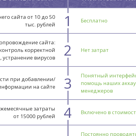
1
его сайта от 10 до 50
Бесплатно
тыс. рублей
сопровождение сайта:
2
 контроль корректной
Нет затрат
, устранение вирусов
Понятный интерфейс
3
сти при добавлении/
помощь наших аккау
информации на сайте
менеджеров
4
 Ежемесячные затраты
Включено в стоимос
от 15000 рублей
Постоянно проводят