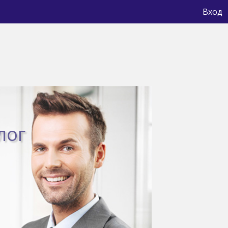
Вход
лог