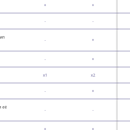
+
+
-
-
тип
-
+
-
+
x1
x2
-
+
и её
-
-
+
+