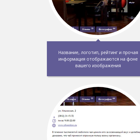
Название, логотип, рейтинг и прочая
информация отображаются на фоне
вашего изображения