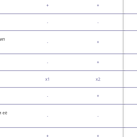
+
+
-
-
тип
-
+
-
+
x1
x2
-
+
и её
-
-
+
+