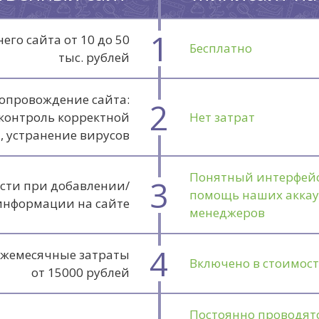
1
его сайта от 10 до 50
Бесплатно
тыс. рублей
сопровождение сайта:
2
 контроль корректной
Нет затрат
, устранение вирусов
Понятный интерфейс
3
сти при добавлении/
помощь наших аккау
информации на сайте
менеджеров
4
 Ежемесячные затраты
Включено в стоимос
от 15000 рублей
Постоянно проводят