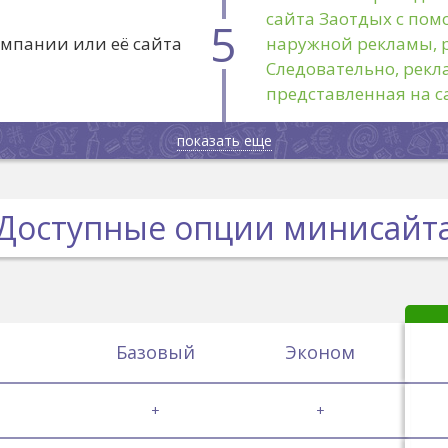
сайта Заотдых с пом
5
омпании или её сайта
наружной рекламы, р
Следовательно, рекл
представленная на с
показать еще
Доступные опции минисайт
Базовый
Эконом
+
+