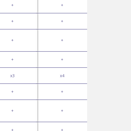
+
+
+
+
+
+
+
+
x3
x4
+
+
+
+
+
+