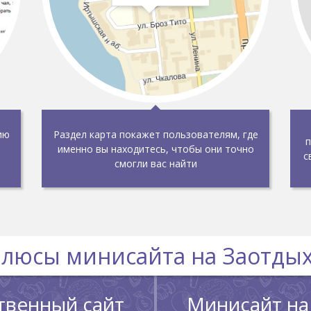
ию
Раздел карта покажет пользователям, где
п
именно вы находитесь, чтобы они точно
с
смогли вас найти
люсы минисайта на Заотды
твенный сайт
Минисайт на