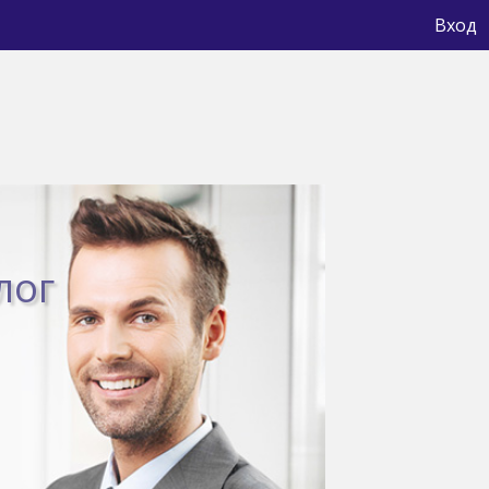
Вход
лог