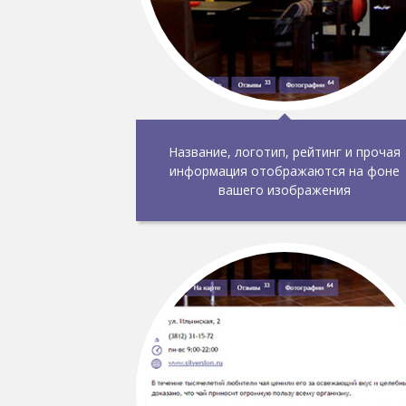
Название, логотип, рейтинг и прочая
информация отображаются на фоне
вашего изображения