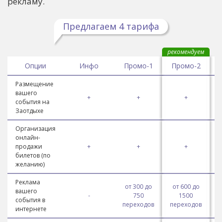
рекламу.
Предлагаем 4 тарифа
рекомендуем
Опции
Инфо
Промо-1
Промо-2
Размещение
вашего
+
+
+
события на
Заотдыхе
Организация
онлайн-
продажи
+
+
+
билетов (по
желанию)
Реклама
от 300 до
от 600 до
вашего
-
750
1500
события в
переходов
переходов
п
интернете