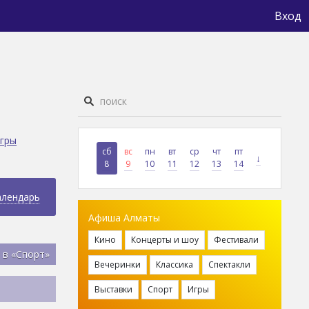
Вход
гры
сб
вс
пн
вт
ср
чт
пт
↓
8
9
10
11
12
13
14
алендарь
Афиша Алматы
Кино
Концерты и шоу
Фестивали
 в «Спорт»
Вечеринки
Классика
Спектакли
Выставки
Спорт
Игры