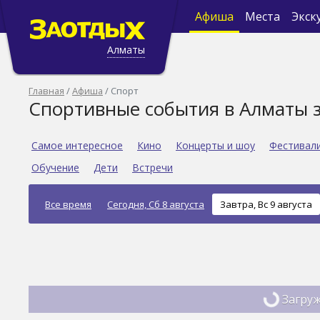
Афиша
Места
Экск
Алматы
Главная
Афиша
Спорт
Спортивные события в Алматы з
Самое интересное
Кино
Концерты и шоу
Фестивал
Обучение
Дети
Встречи
Все время
Сегодня, Сб 8 августа
Завтра, Вс 9 августа
Загруж