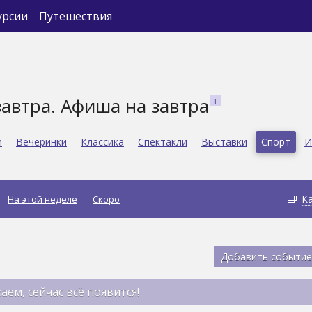
урсии
Путешествия
автра. Афиша на завтра
и
Вечеринки
Классика
Спектакли
Выставки
Спорт
И
К
На этой неделе
Скоро
Добавить событие
аем, сейчас всё появится!