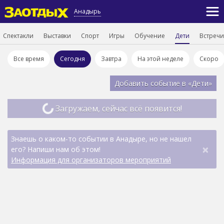
Анадырь
Спектакли
Выставки
Спорт
Игры
Обучение
Дети
Встречи
Все время
Сегодня
Завтра
На этой неделе
Скоро
Добавить событие в «Дети»
Загружаем, сейчас всё появится!
Знаешь о каком-то событии в Анадыре, но не нашел
×
его? Напиши нам об этом!
Информация для организаторов мероприятий