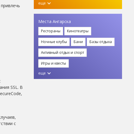
еще
 привлечь
Места Ангарска
Рестораны
Кинотеатры
Ночные клубы
Бани
Базы отдыха
Активный отдых и спорт
Игры и квесты
еще
с
ния SSL. В
SecureCode,
лучаев,
ствии с