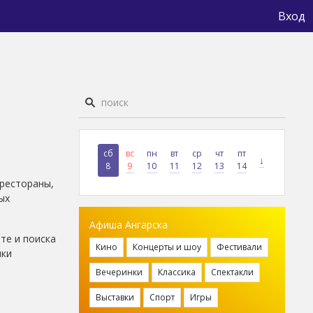
Вход
сб
вс
пн
вт
ср
чт
пт
↓
8
9
10
11
12
13
14
(рестораны,
ых
Афиша Ангарска
те и поиска
Кино
Концерты и шоу
Фестивали
пки
Вечеринки
Классика
Спектакли
Выставки
Спорт
Игры