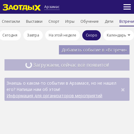
Арзамас
Спектакли
Выставки
Спорт
Игры
Обучение
Дети
Встречи
Сегодня
Завтра
На этой неделе
Скоро
Календарь
Добавить событие в «Встречи»
Загружаем, сейчас всё появится!
Знаешь о каком-то событии в Арзамасе, но не нашел
×
его? Напиши нам об этом!
Информация для организаторов мероприятий