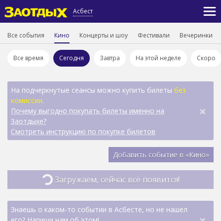
Асбест
Все события
Кино
Концерты и шоу
Фестивали
Вечеринки
Все время
Сегодня
Завтра
На этой неделе
Скоро
На подчеркнутые сеансы можно купить билеты
без
комиссии
.
×
Почему выгодно покупать билеты именно на
Заотдыхе?
Смотреть инструкцию по покупке билетов
Добавить событие в «Кино»
Загружаем, сейчас всё появится!
Знаешь о каком-то событии в Асбесте, но не нашел
×
его? Напиши нам об этом!