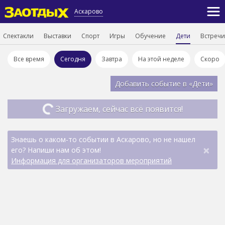
Аскарово
Спектакли
Выставки
Спорт
Игры
Обучение
Дети
Встречи
Все время
Сегодня
Завтра
На этой неделе
Скоро
Добавить событие в «Дети»
Загружаем, сейчас всё появится!
Знаешь о каком-то событии в Аскарово, но не нашел
×
его? Напиши нам об этом!
Информация для организаторов мероприятий