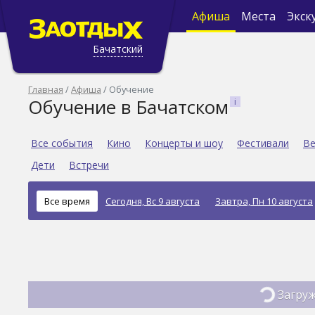
Афиша
Места
Экск
Бачатский
Главная
Афиша
Обучение
Обучение в Бачатском
Все события
Кино
Концерты и шоу
Фестивали
Ве
Дети
Встречи
Все время
Сегодня, Вс 9 августа
Завтра, Пн 10 августа
Загруж