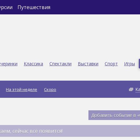
урсии
Путешествия
черинки
Классика
Спектакли
Выставки
Спорт
Игры
К
На этой неделе
Скоро
Добавить событие в 
аем, сейчас всё появится!