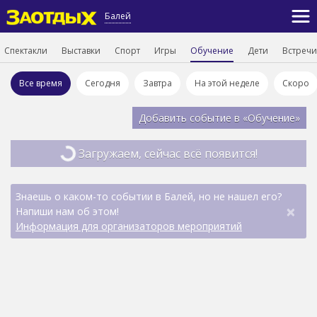
Балей
Спектакли
Выставки
Спорт
Игры
Обучение
Дети
Встречи
Все время
Сегодня
Завтра
На этой неделе
Скоро
Добавить событие в «Обучение»
Загружаем, сейчас всё появится!
Знаешь о каком-то событии в Балей, но не нашел его?
×
Напиши нам об этом!
Информация для организаторов мероприятий