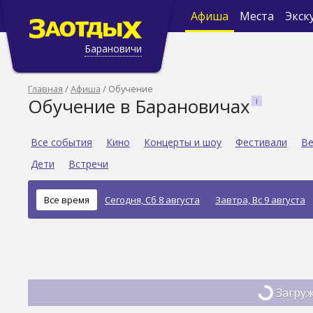
Афиша
Места
Экск
Барановичи
Главная
Афиша
Обучение
Обучение в Барановичах
Все события
Кино
Концерты и шоу
Фестивали
Ве
Дети
Встречи
Все время
Сегодня, Сб 8 августа
Завтра, Вс 9 августа
Загруж