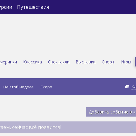
урсии
Путешествия
черинки
Классика
Спектакли
Выставки
Спорт
Игры
К
На этой неделе
Скоро
Добавить событие в 
аем, сейчас всё появится!