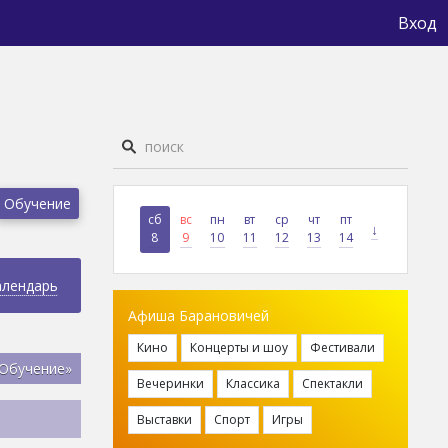
Вход
Обучение
сб
вс
пн
вт
ср
чт
пт
↓
8
9
10
11
12
13
14
алендарь
Афиша Барановичей
Кино
Концерты и шоу
Фестивали
«Обучение»
Вечеринки
Классика
Спектакли
Выставки
Спорт
Игры