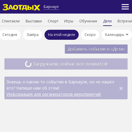
Барнаул
Спектакли
Выставки
Спорт
Игры
Обучение
Дети
Встречи
Сегодня
Завтра
На этой неделе
Скоро
Календарь
Добавить событие в «Дети»
Загружаем, сейчас всё появится!
Знаешь о каком-то событии в Барнауле, но не нашел
×
его? Напиши нам об этом!
Информация для организаторов мероприятий