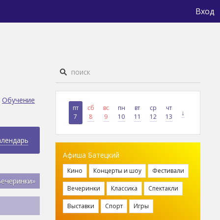
Вход
Обучение
пт
сб
вс
пн
вт
ср
чт
↓
7
8
9
10
11
12
13
алендарь
Афиша Батецкий
Кино
Концерты и шоу
Фестивали
Вечеринки»
Вечеринки
Классика
Спектакли
Выставки
Спорт
Игры