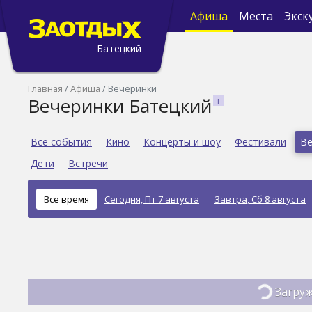
Афиша
Места
Экск
Батецкий
Главная
Афиша
Вечеринки
Вечеринки Батецкий
Все события
Кино
Концерты и шоу
Фестивали
Ве
Дети
Встречи
Все время
Сегодня, Пт 7 августа
Завтра, Сб 8 августа
Загруж