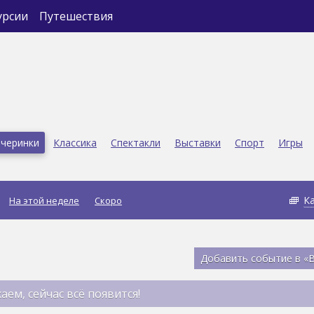
урсии
Путешествия
черинки
Классика
Спектакли
Выставки
Спорт
Игры
К
На этой неделе
Скоро
Добавить событие в «
аем, сейчас всё появится!