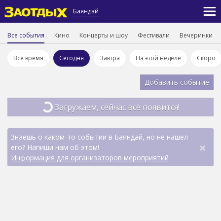
Баяндай
Все события
Кино
Концерты и шоу
Фестивали
Вечеринки
Все время
Сегодня
Завтра
На этой неделе
Скоро
Добавить событие
Загружаем, сейчас всё появится!
Знаешь о каком-то событии в Баяндай, но не нашел
×
его? Напиши нам об этом!
Информация для организаторов мероприятий