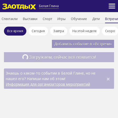
Белая Глина
Спектакли
Выставки
Спорт
Игры
Обучение
Дети
Встречи
Все время
Сегодня
Завтра
На этой неделе
Скоро
Добавить событие в «Встречи»
Загружаем, сейчас всё появится!
Знаешь о каком-то событии в Белой Глине, но не
×
нашел его? Напиши нам об этом!
Информация для организаторов мероприятий