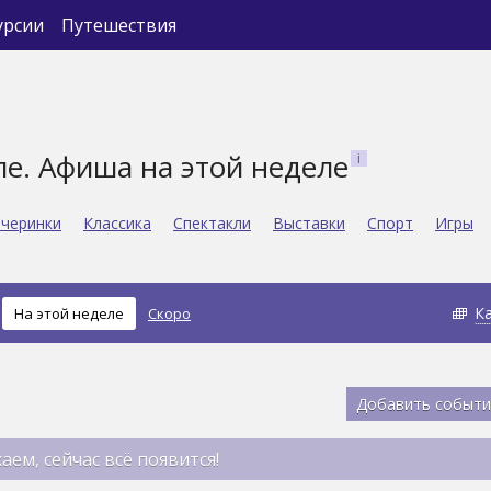
урсии
Путешествия
ле. Афиша на этой неделе
черинки
Классика
Спектакли
Выставки
Спорт
Игры
К
На этой неделе
Скоро
Добавить событи
аем, сейчас всё появится!