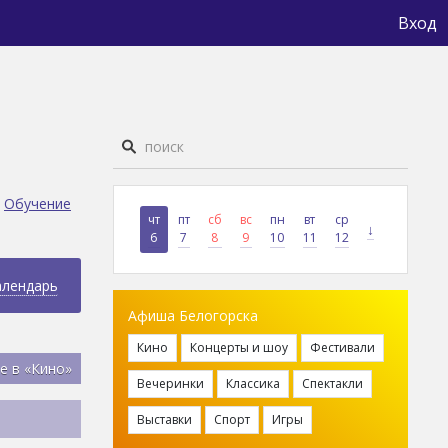
Вход
Обучение
чт
пт
сб
вс
пн
вт
ср
↓
6
7
8
9
10
11
12
алендарь
Афиша Белогорска
Кино
Концерты и шоу
Фестивали
е в «Кино»
Вечеринки
Классика
Спектакли
Выставки
Спорт
Игры