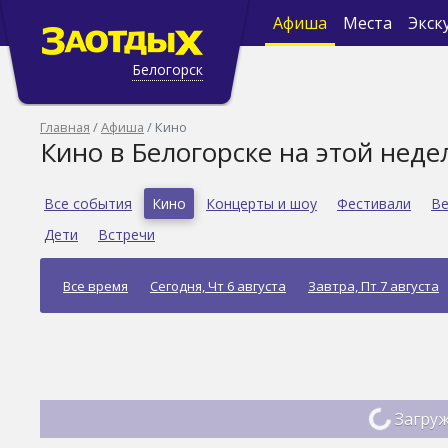
Афиша
Места
Экск
Белогорск
Главная
Афиша
Кино
Кино в Белогорске на этой неде
Все события
Кино
Концерты и шоу
Фестивали
Ве
Дети
Встречи
Все время
Сегодня, Чт 6 августа
Завтра, Пт 7 августа
Загруж