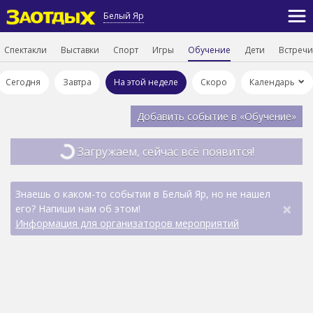
Белый Яр
Спектакли
Выставки
Спорт
Игры
Обучение
Дети
Встречи
Сегодня
Завтра
На этой неделе
Скоро
Календарь
Добавить событие в «Обучение»
Загружаем, сейчас всё появится!
Знаешь о каком-то событии в Белый Яр, но не нашел
×
его? Напиши нам об этом!
Информация для организаторов мероприятий