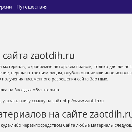
урсии
Путешествия
сайта zaotdih.ru
та материалы, охраняемые авторским правом, только для личног
ение, передача третьим лицам, опубликование или иное использ
з получения письменного разрешения сайта Заотдых.
лка на Заотдых обязательна.
казать внизу cсылку на сайт http://www.zaotdih.ru
териалов на сайте zaotdih.r
е куда-либо через/посредством Сайта любые материалы следую