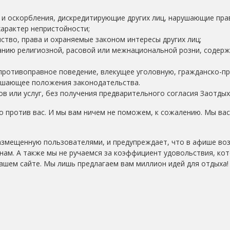
и оскорбления, дискредитирующие других лиц, нарушающие пра
характер непристойности;
ство, права и охраняемые законом интересы других лиц;
нию религиозной, расовой или межнациональной розни, содер
противоправное поведение, влекущее уголовную, гражданско-п
ушающее положения законодательства.
в или услуг, без получения предварительного согласия Заотдых
 против вас. И мы вам ничем не поможем, к сожалению. Мы вас
азмещенную пользователями, и предупреждает, что в афише в
нам. А также мы не ручаемся за коэффициент удовольствия, ко
ашем сайте. Мы лишь предлагаем вам миллион идей для отдыха!