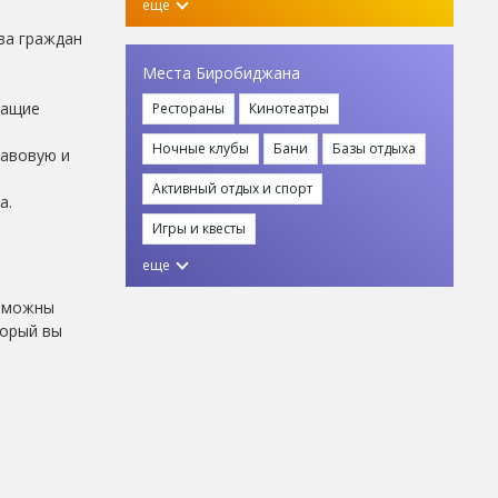
еще
ва граждан
Места Биробиджана
жащие
Рестораны
Кинотеатры
Ночные клубы
Бани
Базы отдыха
равовую и
Активный отдых и спорт
а.
Игры и квесты
еще
озможны
торый вы