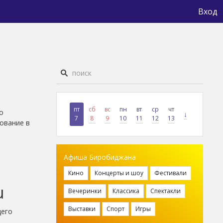
Вход
пт
сб
вс
пн
вт
ср
чт
о
↓
7
8
9
10
11
12
13
ование в
Афиша Биробиджана
Кино
Концерты и шоу
Фестивали
u
Вечеринки
Классика
Спектакли
Выставки
Спорт
Игры
щего