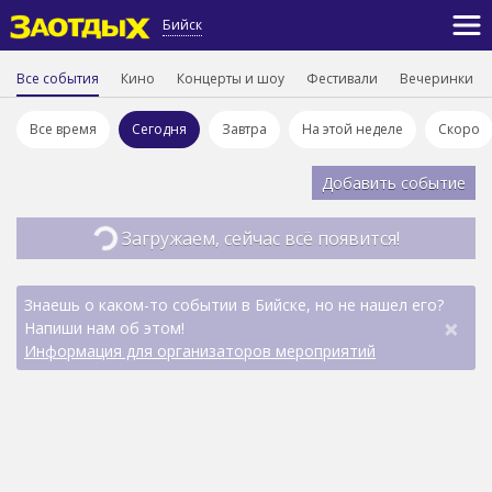
Бийск
Все события
Кино
Концерты и шоу
Фестивали
Вечеринки
Все время
Сегодня
Завтра
На этой неделе
Скоро
Добавить событие
Загружаем, сейчас всё появится!
Знаешь о каком-то событии в Бийске, но не нашел его?
×
Напиши нам об этом!
Информация для организаторов мероприятий