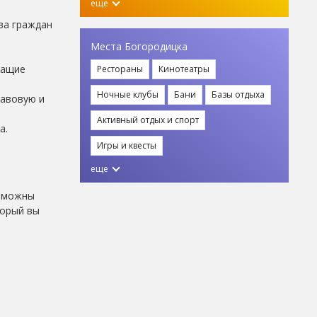
еще
ва граждан
Места Богородицка
жащие
Рестораны
Кинотеатры
Ночные клубы
Бани
Базы отдыха
равовую и
Активный отдых и спорт
а.
Игры и квесты
еще
озможны
торый вы