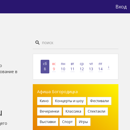
Вход
сб
вс
пн
вт
ср
чт
пт
о
↓
8
9
10
11
12
13
14
ование в
Афиша Богородицка
Кино
Концерты и шоу
Фестивали
u
Вечеринки
Классика
Спектакли
Выставки
Спорт
Игры
щего