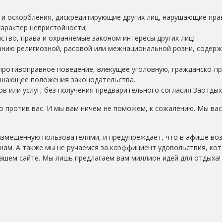
и оскорбления, дискредитирующие других лиц, нарушающие пра
характер непристойности;
ство, права и охраняемые законом интересы других лиц;
нию религиозной, расовой или межнациональной розни, содер
противоправное поведение, влекущее уголовную, гражданско-п
ушающее положения законодательства.
в или услуг, без получения предварительного согласия Заотдых
 против вас. И мы вам ничем не поможем, к сожалению. Мы вас
азмещенную пользователями, и предупреждает, что в афише в
нам. А также мы не ручаемся за коэффициент удовольствия, ко
ашем сайте. Мы лишь предлагаем вам миллион идей для отдыха!