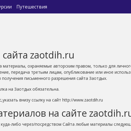
урсии
Путешествия
сайта zaotdih.ru
та материалы, охраняемые авторским правом, только для личног
ение, передача третьим лицам, опубликование или иное использ
з получения письменного разрешения сайта Заотдых.
лка на Заотдых обязательна.
казать внизу cсылку на сайт http://www.zaotdih.ru
териалов на сайте zaotdih.r
е куда-либо через/посредством Сайта любые материалы следую