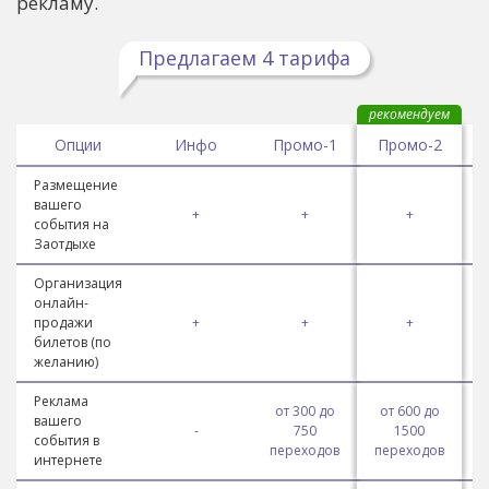
рекламу.
Предлагаем 4 тарифа
рекомендуем
Опции
Инфо
Промо-1
Промо-2
Размещение
вашего
+
+
+
события на
Заотдыхе
Организация
онлайн-
продажи
+
+
+
билетов (по
желанию)
Реклама
от 300 до
от 600 до
вашего
-
750
1500
события в
переходов
переходов
п
интернете