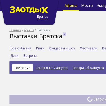
Афиша
Места
Экск
Братск
Главная
Афиша
Выставки
Выставки Братска
Все события
Кино
Концерты и шоу
Фестивали
Ве
Дети
Встречи
Все время
Сегодня, Пт 7 августа
Завтра, Сб 8 августа
Загруж