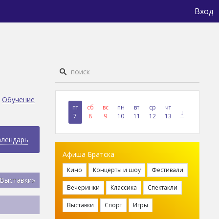
Вход
Обучение
пт
сб
вс
пн
вт
ср
чт
↓
7
8
9
10
11
12
13
алендарь
Афиша Братска
Кино
Концерты и шоу
Фестивали
«Выставки»
Вечеринки
Классика
Спектакли
Выставки
Спорт
Игры