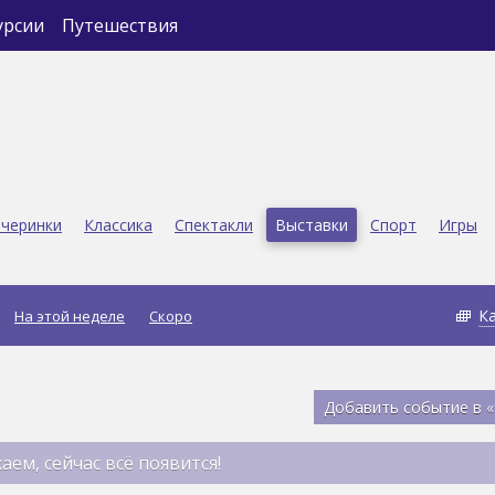
урсии
Путешествия
черинки
Классика
Спектакли
Выставки
Спорт
Игры
К
На этой неделе
Скоро
Добавить событие в 
аем, сейчас всё появится!