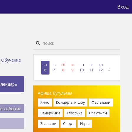
Вход
Обучение
чт
пт
сб
вс
пн
вт
ср
↓
6
7
8
9
10
11
12
алендарь
Афиша Бугульмы
Кино
Концерты и шоу
Фестивали
ь событие
Вечеринки
Классика
Спектакли
Выставки
Спорт
Игры