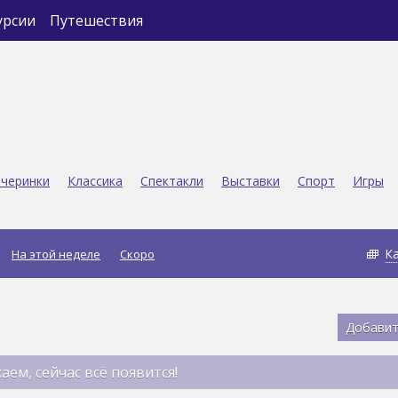
урсии
Путешествия
черинки
Классика
Спектакли
Выставки
Спорт
Игры
К
На этой неделе
Скоро
Добавит
аем, сейчас всё появится!