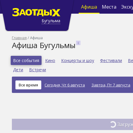
Афиша
Места
Экск
Бугульма
Главная
Афиша
Афиша Бугульмы
Все события
Кино
Концерты и шоу
Фестивали
Ве
Дети
Встречи
Все время
Сегодня, Чт 6 августа
Завтра, Пт 7 августа
Загруж