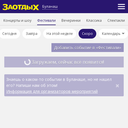
Буланаш
Концерты и шоу
Фестивали
Вечеринки
Классика
Спектакли
Сегодня
Завтра
На этой неделе
Скоро
Календарь
Добавить событие в «Фестивали»
Загружаем, сейчас всё появится!
Знаешь о каком-то событии в Буланаше, но не нашел
×
его? Напиши нам об этом!
Информация для организаторов мероприятий