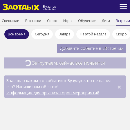
Бузулук
Спектакли
Выставки
Спорт
Игры
Обучение
Дети
Встречи
Все время
Сегодня
Завтра
На этой неделе
Скоро
Добавить событие в «Встречи»
Загружаем, сейчас всё появится!
Знаешь о каком-то событии в Бузулуке, но не нашел
×
его? Напиши нам об этом!
Информация для организаторов мероприятий