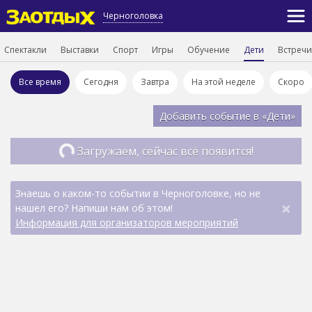
Черноголовка
Спектакли
Выставки
Спорт
Игры
Обучение
Дети
Встречи
Все время
Сегодня
Завтра
На этой неделе
Скоро
Добавить событие в «Дети»
Загружаем, сейчас всё появится!
Знаешь о каком-то событии в Черноголовке, но не
×
нашел его? Напиши нам об этом!
Информация для организаторов мероприятий