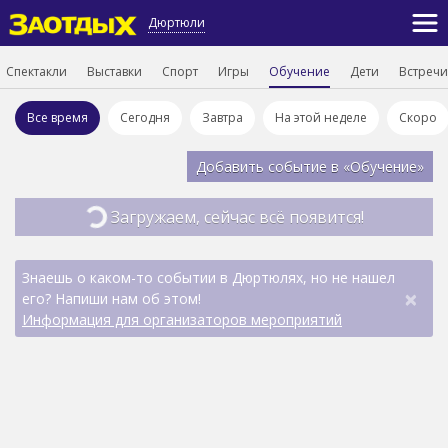
Дюртюли
Спектакли
Выставки
Спорт
Игры
Обучение
Дети
Встречи
Все время
Сегодня
Завтра
На этой неделе
Скоро
Добавить событие в «Обучение»
Загружаем, сейчас всё появится!
Знаешь о каком-то событии в Дюртюлях, но не нашел
×
его? Напиши нам об этом!
Информация для организаторов мероприятий