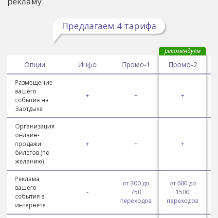
рекламу.
Предлагаем 4 тарифа
рекомендуем
Опции
Инфо
Промо-1
Промо-2
Размещение
вашего
+
+
+
события на
Заотдыхе
Организация
онлайн-
продажи
+
+
+
билетов (по
желанию)
Реклама
от 300 до
от 600 до
вашего
-
750
1500
события в
переходов
переходов
п
интернете