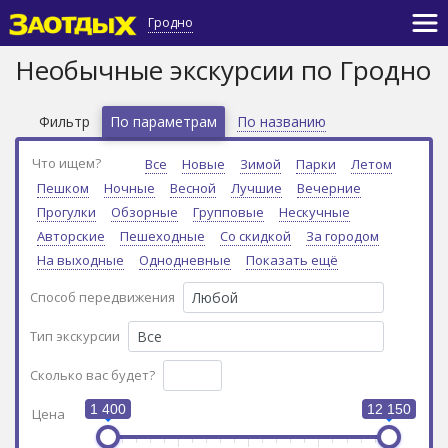
Гродно
Необычные экскурсии по Гродно
Фильтр
По параметрам
По названию
Что ищем?
Все
Новые
Зимой
Парки
Летом
Пешком
Ночные
Весной
Лучшие
Вечерние
Прогулки
Обзорные
Групповые
Нескучные
Авторские
Пешеходные
Со скидкой
За городом
На выходные
Однодневные
Показать ещё
Способ передвижения
Тип экскурсии
Сколько вас будет?
1 400
12 150
Цена