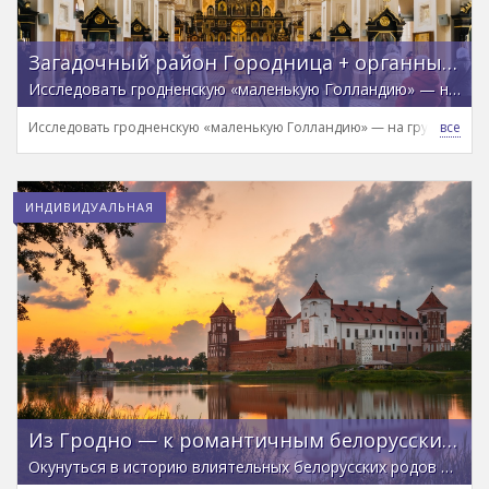
Загадочный район Городница + органный концерт
Исследовать гродненскую «маленькую Голландию» — на групповой экскурсии
Исследовать гродненскую «маленькую Голландию» — на групповой э
ИНДИВИДУАЛЬНАЯ
Из Гродно — к романтичным белорусским замкам (на вашем или арендованном транспорте)
Окунуться в историю влиятельных белорусских родов и разобраться, что здесь правда, а что — легенды