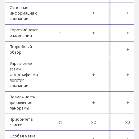
Основная
+
+
+
информация о
компании
Короткий текст
+
+
+
о компании
Подробный
-
-
+
обзор
Управление
всеми
-
+
+
фотографиями,
логотип
компании
Возможность
-
+
+
добавления
панорамы
Приоритет в
x1
x2
x3
списке
Особая метка
-
+
+