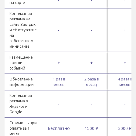
на карте
Контекстная
реклама на
сайте Заотдых
-
-
+
и её отсутствие
на
собственном
минисайте
Размещение
+
+
+
афиши
событий
Обновление
1 раз в
2 раза в
4 раза в
информации
месяц
месяц
месяц
Контекстная
реклама в
-
-
-
Яндексе и
Google
Стоимость при
Бесплатно
1500 ₽
3000 ₽
оплате за 1
месяц