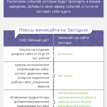
Расписание событий, которые будут проходить в вашем
заведении. Добавьте свою афишу событий, и гости не
заставят себя ждать
Плюсы минисайта на Заотдыхе
Минисайт на сайте
Собственный сайт
Заотдых
Затраты на создание
1
среднего сайта от 10 до 50
Бесплатно
тыс. рублей
Затраты на техническое
сопровождение сайта:
хостинг, доменное имя,
2
Нет затрат
контроль корректной
работы сайта, устранение
вирусов
Понятный интерфейс
Возможные трудности при
управления минисайтом и
3
добавлении/изменении
помощь наших аккаунт-
информации на сайте
менеджеров и контент-