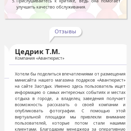
Прислушивайтесь к критике, ведь она помогает
улучшить качество обслуживания.
Отзывы
Чернова Ю.О.
Директор ООО «Элмис-Трэвел»
Размещение рекламы в Заотдых – было самым
правильным решением в маркетинговой компании
нашей организации. После размещения рекламы в
Заотдых посещаемость нашего сайта, а так же групп
в социальных сетях, значительно увеличилась. Сайт
грамотно выстроен, менеджеры работают очень
оперативно, регулярно проводятся конкурсы,
которые значительно увеличивают продажи.
Что особо радует, так это экономичная стоимость