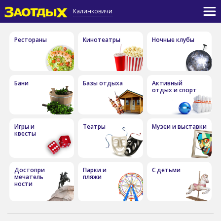
Калинковичи
Рестораны
Кинотеатры
Ночные клубы
Бани
Базы отдыха
Активный
отдых и спорт
Игры и
Театры
Музеи и выставки
квесты
Достопри
Парки и
С детьми
мечатель
пляжи
ности