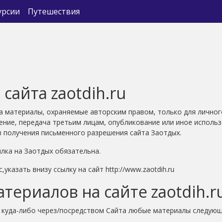
урсии
Путешествия
сайта zaotdih.ru
та материалы, охраняемые авторским правом, только для личног
ение, передача третьим лицам, опубликование или иное использ
з получения письменного разрешения сайта Заотдых.
лка на Заотдых обязательна.
казать внизу cсылку на сайт http://www.zaotdih.ru
териалов на сайте zaotdih.r
е куда-либо через/посредством Сайта любые материалы следую