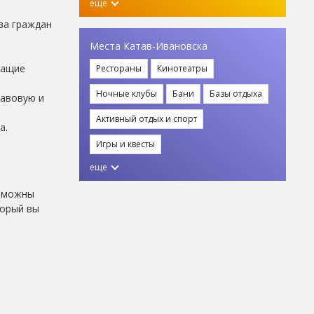
еще
ва граждан
Места Катав-Ивановска
жащие
Рестораны
Кинотеатры
Ночные клубы
Бани
Базы отдыха
равовую и
Активный отдых и спорт
а.
Игры и квесты
еще
озможны
торый вы