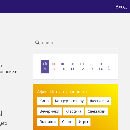
Вход
сб
вс
пн
вт
ср
чт
пт
о
↓
8
9
10
11
12
13
14
ование в
Афиша Катав-Ивановска
Кино
Концерты и шоу
Фестивали
u
Вечеринки
Классика
Спектакли
Выставки
Спорт
Игры
щего