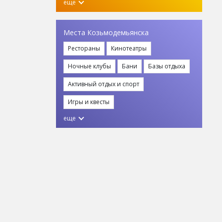
еще
Места Козьмодемьянска
Рестораны
Кинотеатры
Ночные клубы
Бани
Базы отдыха
Активный отдых и спорт
Игры и квесты
еще