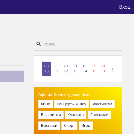
Вход
пн
вт
ср
чт
пт
сб
вс
↓
10
11
12
13
14
15
16
Афиша Козьмодемьянска
Кино
Концерты и шоу
Фестивали
Вечеринки
Классика
Спектакли
Выставки
Спорт
Игры