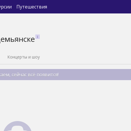
урсии
Путешествия
демьянске
Концерты и шоу
аем, сейчас всё появится!