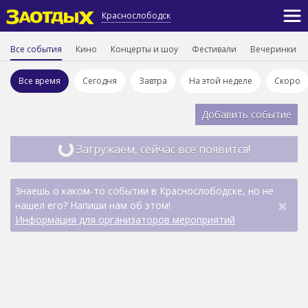
Краснослободск
Все события
Кино
Концерты и шоу
Фестивали
Вечеринки
Все время
Сегодня
Завтра
На этой неделе
Скоро
Добавить событие
Загружаем, сейчас всё появится!
Знаешь о каком-то событии в Краснослободске, но не
×
нашел его? Напиши нам об этом!
Информация для организаторов мероприятий