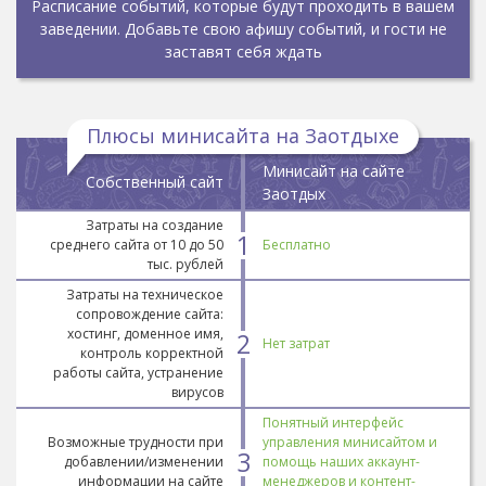
Расписание событий, которые будут проходить в вашем
заведении. Добавьте свою афишу событий, и гости не
заставят себя ждать
Плюсы минисайта на Заотдыхе
Минисайт на сайте
Собственный сайт
Заотдых
Затраты на создание
1
среднего сайта от 10 до 50
Бесплатно
тыс. рублей
Затраты на техническое
сопровождение сайта:
хостинг, доменное имя,
2
Нет затрат
контроль корректной
работы сайта, устранение
вирусов
Понятный интерфейс
Возможные трудности при
управления минисайтом и
3
добавлении/изменении
помощь наших аккаунт-
информации на сайте
менеджеров и контент-