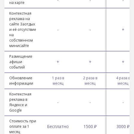
на карте
Контекстная
реклама на
сайте Заотдых
-
-
+
и её отсутствие
на
собственном
минисайте
Размещение
+
+
+
афиши
событий
Обновление
1 раз в
2 раза в
4 раза в
информации
месяц
месяц
месяц
Контекстная
реклама в
-
-
-
Яндексе и
Google
Стоимость при
Бесплатно
1500 ₽
3000 ₽
оплате за 1
месяц