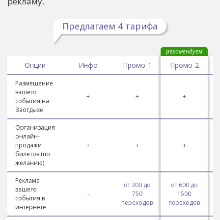
рекламу.
Предлагаем 4 тарифа
рекомендуем
Опции
Инфо
Промо-1
Промо-2
Размещение
вашего
+
+
+
события на
Заотдыхе
Организация
онлайн-
продажи
+
+
+
билетов (по
желанию)
Реклама
от 300 до
от 600 до
вашего
-
750
1500
события в
переходов
переходов
п
интернете