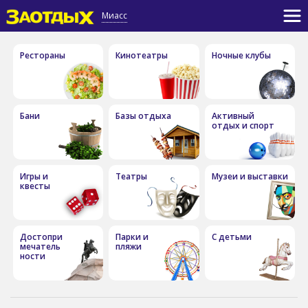
Миасс
Рестораны
Кинотеатры
Ночные клубы
Бани
Базы отдыха
Активный
отдых и спорт
Игры и
Театры
Музеи и выставки
квесты
Достопри
Парки и
С детьми
мечатель
пляжи
ности